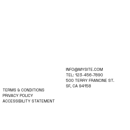
커스토젠
INFO@MYSITE.COM
연구개발
TEL: 123-456-7890
제품
500 TERRY FRANCINE ST.
문의하기
SF, CA 94158
TERMS & CONDITIONS
PRIVACY POLICY
ACCESSIBILITY STATEMENT